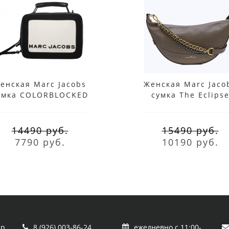
енская Marc Jacobs
Женская Marc Jaco
умка COLORBLOCKED
сумка The Eclips
NI BOX черно-белая
Black/Brown
14490 руб.
15490 руб.
7790 руб.
10190 руб.
пр.
8 (926) 003-86-24
ежедневно с 11:00-