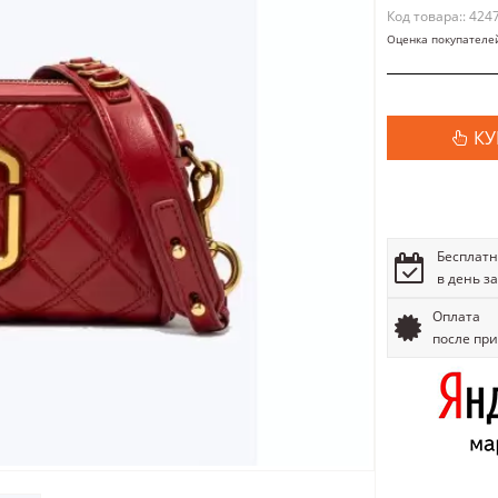
Код товара:: 424
Оценка покупателе
КУ
Бесплатн
в день з
Оплата
после пр