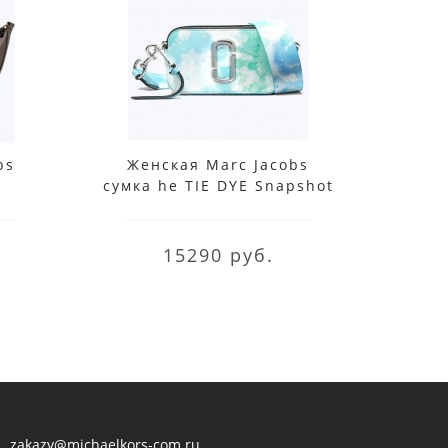
bs
Женская Marc Jacobs
Сумк
e
сумка he TIE DYE Snapshot
Sn
Blue Multi
15290 руб.
zakazy@michaelkors-com.ru