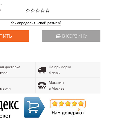
7-
й
Как определить свой размер?
ПИТЬ
В КОРЗИНУ
ая доставка
На примерку
аказа
4 пары
Магазин
имерки
в Москве