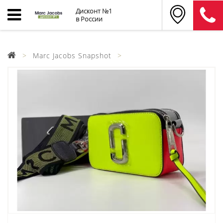
Дисконт №1
в России
Marc Jacobs Snapshot