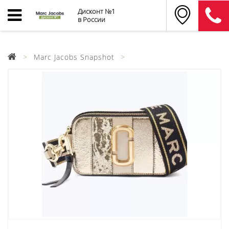
Дисконт №1
в России
Marc Jacobs Snapshot