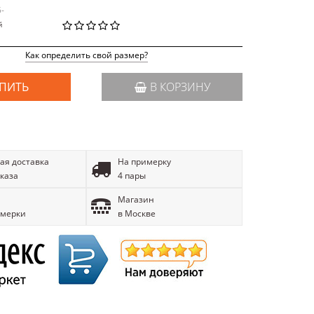
5-
й
Как определить свой размер?
ПИТЬ
В КОРЗИНУ
ая доставка
На примерку
аказа
4 пары
Магазин
имерки
в Москве