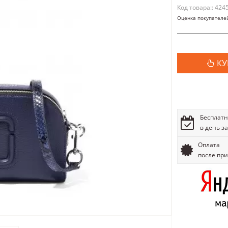
Код товара:: 424
Оценка покупателе
КУ
Бесплатн
в день з
Оплата
после пр