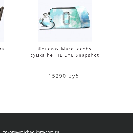
bs
Женская Marc Jacobs
Сумк
e
сумка he TIE DYE Snapshot
Sn
Blue Multi
15290 руб.
zakazy@michaelkors-com.ru