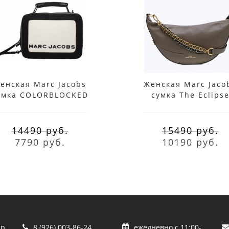
енская Marc Jacobs
Женская Marc Jaco
умка COLORBLOCKED
сумка The Eclips
NI BOX черно-белая
Black/Brown
14490 руб.
15490 руб.
7790 руб.
10190 руб.
пр.
8 (926) 003-86-24
ежедневно с 11:00-