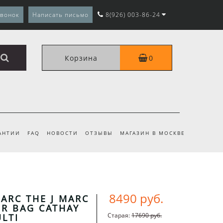
звонок
Написать письмо
8(926) 003-86-24
Корзина
0
АНТИИ
FAQ
НОВОСТИ
ОТЗЫВЫ
МАГАЗИН В МОСКВЕ
8490 руб.
ARC THE J MARC
R BAG CATHAY
Старая:
17690 руб.
ULTI