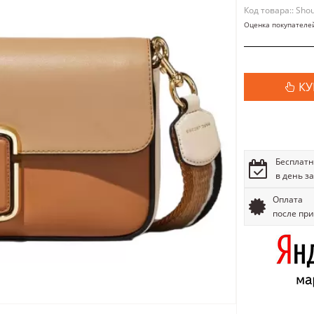
Код товара:: Sho
Оценка покупателе
КУ
Бесплатн
в день з
Оплата
после пр