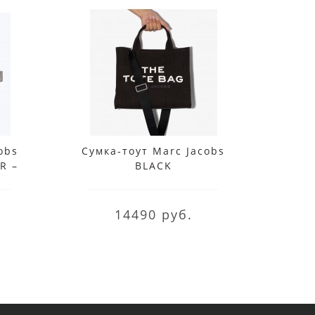
obs
Сумка-тоут Marc Jacobs
Сумк
R –
BLACK
14490 руб.