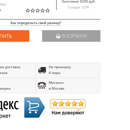
Экономия 9200 руб.
ulder
Скидка -
52
%
й
Как определить свой размер?
ПИТЬ
В КОРЗИНУ
ая доставка
На примерку
аказа
4 пары
Магазин
имерки
в Москве