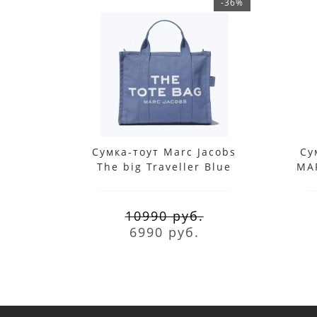
-36%
Сумка-тоут Marc Jacobs
Су
The big Traveller Blue
MA
TR
10990 руб.
6990 руб.