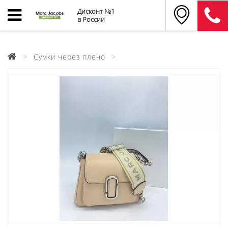
Дисконт №1
в России
Сумки через плечо