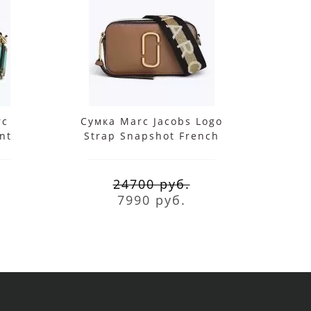
rc
Сумка Marc Jacobs Logo
Рю
nt
Strap Snapshot French
Grey Multi
24700 руб.
7990 руб.