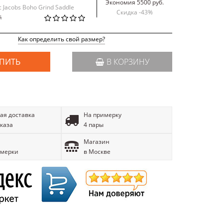
Экономия 5500 руб.
c Jacobs Boho Grind Saddle
Скидка -
43
%
й
Как определить свой размер?
ПИТЬ
В КОРЗИНУ
ая доставка
На примерку
аказа
4 пары
Магазин
имерки
в Москве