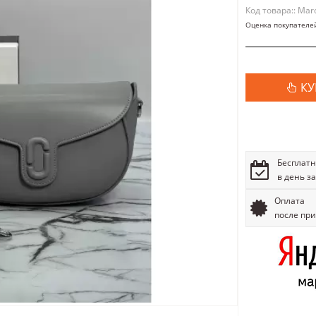
Код товара:: Mar
Оценка покупателе
КУ
Бесплатн
в день з
Оплата
после пр